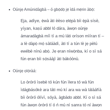
Oúnjẹ Amúnidàgbà – ó gbọ́dọ̀ jẹ́ ìdá mẹ́rin àbọ̀:
Ẹja, adìye, ẹ̀wà àti èèso ẹlẹ́pà bíi ẹ̀pà sísè,
yíyan, kaṣú abbl ló dára, àwọn oúnjẹ
ámaradàgbà míì tí a mú láti oríson mìíran tí –
a lè dàpọ̀ mọ́ sàláàdì, àti tí a tún lè jẹ pèlú
ewébè nínú abọ́. Jẹ ẹran níwọ̀nba, kí o sì sá
fún ẹran bíi sọ́sáàjì àti bákóònù.
Oúnjẹ ọlọ́ràá:
Lo òróró ìsebè tó kún fún ìlera tó wà fún
ìdágbásókè ara láti mú kí ara wa wà lálàáfíà
bíi òróró ólívì, sóyà, àgbàdo abbl. Kí o sì sá
fún àwọn òróró tí ó ń mú ní sanra tó ní àwọn