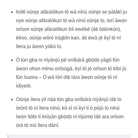
Irúfé oúnjẹ afáralókun tó wà nínú oúnjẹ se pàtàkì ju
oye oúnjẹ afáralókun tó wà nínú oúnjẹ lọ, torí àwọn
oríson oúnjẹ afáralókun bíi ewébè (àti òdùnkún),
èèso, oúnjẹ wóró irúgbìn kan, àti ẹ̀wà jẹ́ èyí tó ní
ìlera ju àwọn yókù lọ.
Ó tún gba ni níyànjú pé oníbárà gbọ́dọ̀ yàgò fún
àwọn ohun mímu onísúgà, èyí tó jẹ́ orísun tó tóbi jù
fún ìsanra – Ó wà lórí díẹ̀ lára àwọn oúnjẹ tó ní
ìdíyelé.
Oúnjẹ ìlera yìí náà tún gba oníbárà níyànjú láti lo
òróró tó ní ìlera nínú; kò sì ní èyí tí ó pòjù lọ nínú
ìwọ̀n ìtóbi tí ènìyàn gbọ́dọ̀ ní lójúmọ́ láti ara oríson
ọ̀rá tó mú ìlera dání.