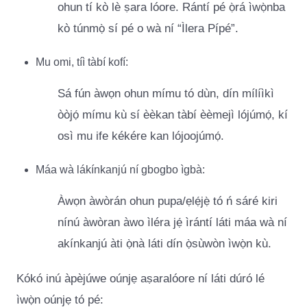
ohun tí kò lè ṣara lóore. Rántí pé ọ̀rá ìwọ̀nba
kò túnmọ̀ sí pé o wà ní “Ìlera Pípé”.
Mu omi, tíì tàbí kofí:
Sá fún àwọn ohun mímu tó dùn, dín mílíìkì
òòjọ́ mímu kù sí èèkan tàbí èèmejì lójúmọ́, kí
osì mu ife kékére kan lójoojúmọ́.
Máa wà lákínkanjú ní gbogbo ìgbà:
Àwọn àwòrán ohun pupa/ẹlẹ́jẹ̀ tó ń sáré kiri
nínú àwòran àwo ìléra jẹ́ ìrántí láti máa wà ní
akínkanjú àti ọ̀nà láti dín ọ̀sùwòn ìwọ̀n kù.
Kókó inú àpèjúwe oúnjẹ aṣaralóore ní láti dúró lé
ìwọ̀n oúnjẹ tó pé: