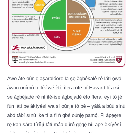
Àwo àte oúnjẹ aṣaralóore la ṣẹ àgbékalè rè láti ọwọ́
àwọ́n onímò ti ilé-ìwé ètò ìlera ọ̀fẹ́ ní Havard tí a sì
ṣẹ àgbéjadè rẹ̀ ní ilé-iṣẹ́ àgbéjadè ètò ìlera, èyí tó jẹ́
fún láti pe àkíyèsí wa sì oúnjẹ tó pé – yálà a bùú sínú
abó tàbí sínú ike tí a fi ń gbé oúnjẹ pamọ́. Fi àpẹẹrẹ
rẹ̀ kan sára fíríìjì láti máa dúró gẹ́gẹ́ bíi ape-àkíyèsí