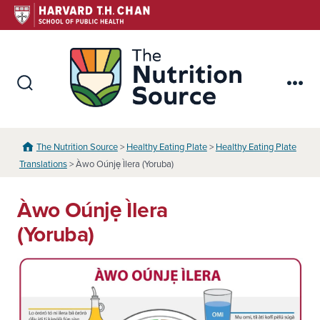
Skip
to
content
The Nutr
Search
Me
Toggle
The Nutrition Source
>
Healthy Eating Plate
>
Healthy Eating Plate
Translations
> Àwo Oúnjẹ Ìlera (Yoruba)
Àwo Oúnjẹ Ìlera
(Yoruba)