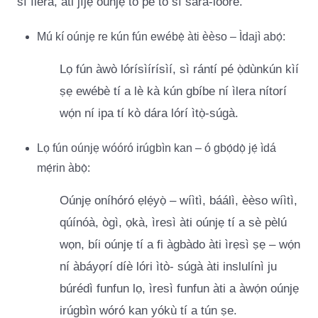
sí ìlera, àti jíjẹ́ oúnjẹ tó pé tó sì sara-lóore.
Mú kí oúnjẹ re kún fún ewébẹ̀ àti èèso – Ìdajì abọ́:
Lọ fún àwò lórísìírísìí, sì rántí pé ọ̀dùnkún kìí
ṣẹ ewébè tí a lè kà kún gbíbe ní ìlera nítorí
wọ́n ní ipa tí kò dára lórí ìtọ̀-súgà.
Lọ fún oúnjẹ wóóró irúgbìn kan – ó gbọ́dọ̀ jẹ́ ìdá
mẹ́rin àbọ̀:
Oúnjẹ oníhóró ẹlẹ́yọ̀ – wíìtì, báálì, èèso wíìtì,
qúínóà, ògì, ọkà, ìresì àti oúnjẹ tí a sè pèlú
wọn, bíi oúnjẹ tí a fi àgbàdo àti ìrẹsì ṣẹ – wọ́n
ní àbáyọrí díè lóri ìtò- súgà àti inslulínì ju
búrédì funfun lọ, ìresì funfun àti a àwọ́n oúnjẹ
irúgbìn wóró kan yókù tí a tún ṣe.